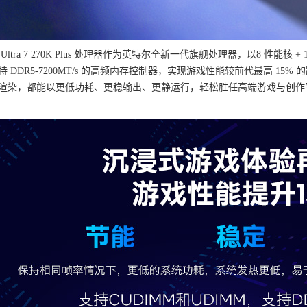
ltra 7 270K Plus 处理器作为英特尔全新一代旗舰处理器，以8 性能核 + 
 DDR5-7200MT/s 的高频内存控制器，实现游戏性能较前代最高 1
渲染，都能以更低功耗、更稳输出、更静运行，轻松胜任高端游戏与创作