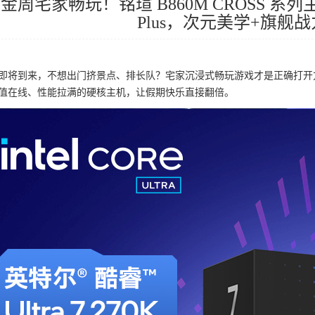
周宅家畅玩！铭瑄 B860M CROSS 系列主板
Plus，次元美学+旗舰
即将到来，不想出门挤景点、排长队？宅家沉浸式畅玩游戏才是正确打开方
值在线、性能拉满的硬核主机，让假期快乐直接翻倍。