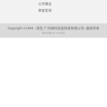
公司理念
荣誉奖项
Copyright ©1994 - 现在 广州商科信息科技有限公司. 版权所有
粤ICP备05147368号