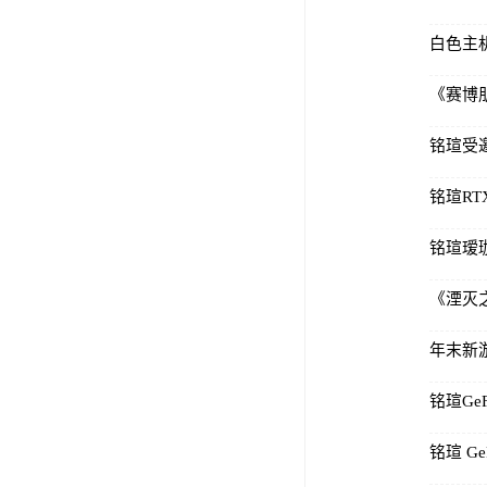
铭瑄受
铭瑄瑷
《湮灭之潮
铭瑄GeF