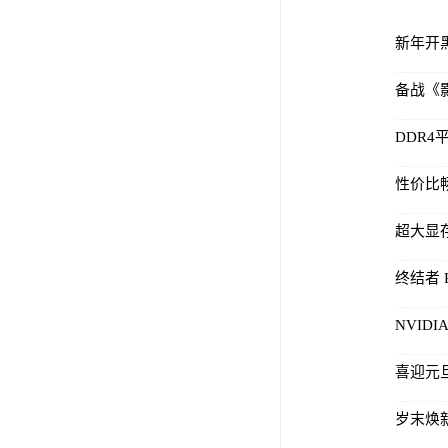
公司活动
备战《影
品牌动态
超大显存
终结者 P
NVID
喜迎元